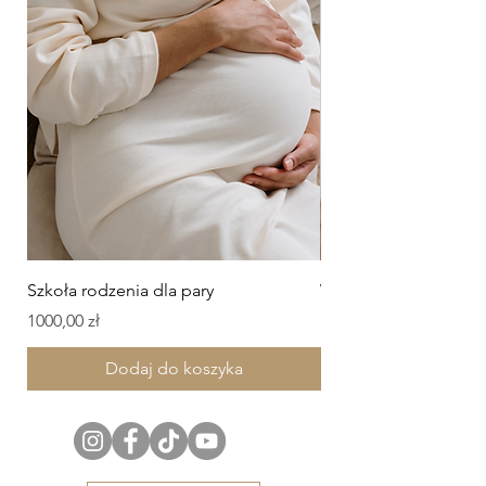
Szkoła rodzenia dla pary
Wizyta położnej w d
Cena
Cena
1000,00 zł
150,00 zł
Dodaj do koszyka