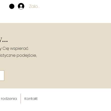
Zaloguj się
...
y Cię wspierać.
istyczne podejście,
a rodzenia
Kontakt