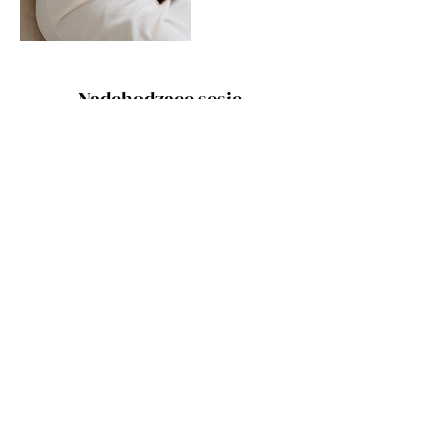
Nadchodzące sesje
Dane kontaktowe
Szkoła rodzenia Moi mili. Indywidualna
Praktyka Położnej Kaja Kadzińska