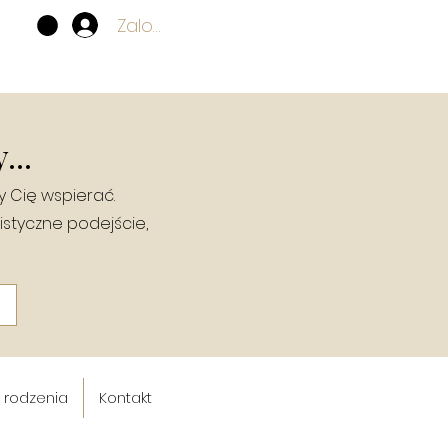
Zaloguj się
...
y Cię wspierać.
istyczne podejście,
a rodzenia
Kontakt