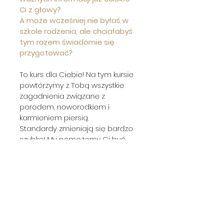
Ci z głowy?
A może wcześniej nie byłaś w 
szkole rodzenia, ale chciałabyś 
tym razem świadomie się 
przygotować?
To kurs dla Ciebie! Na tym kursie 
powtórzymy z Tobą wszystkie 
zagadnienia związane z 
porodem, noworodkiem i 
karmieniem piersią. 
Standardy zmieniają się bardzo 
szybko! My pomożemy Ci być 
na bieżąco! 
Terminy ustalamy indywidualnie. 
Osoba towarzysząca mile 
widziana!
Kurs poprowadzi Kaja Kadzińska 